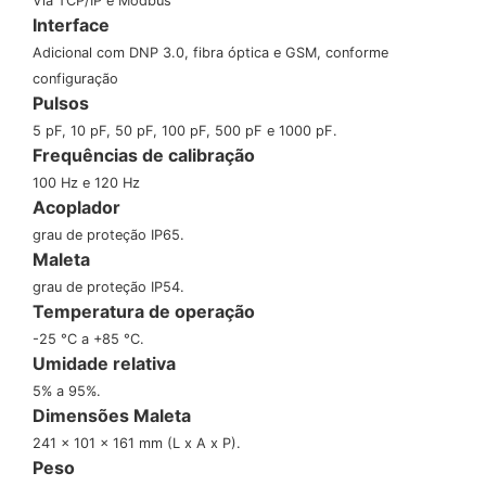
Via TCP/IP e Modbus
Interface
Adicional com DNP 3.0, fibra óptica e GSM, conforme
configuração
Pulsos
5 pF, 10 pF, 50 pF, 100 pF, 500 pF e 1000 pF.
Frequências de calibração
100 Hz e 120 Hz
Acoplador
grau de proteção IP65.
Maleta
grau de proteção IP54.
Temperatura de operação
-25 °C a +85 °C.
Umidade relativa
5% a 95%.
Dimensões Maleta
241 x 101 x 161 mm (L x A x P).
Peso