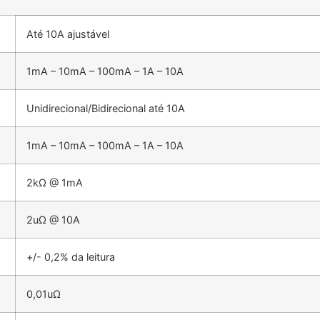
Até 10A ajustável
1mA – 10mA – 100mA – 1A – 10A
Unidirecional/Bidirecional até 10A
1mA – 10mA – 100mA – 1A – 10A
2kΩ @ 1mA
2uΩ @ 10A
+/- 0,2% da leitura
0,01uΩ