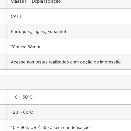
Classe II – Dupla Isolação
CAT I
Português, Inglês, Espanhol
Térmica 58mm
Acesso aos testes realizados com opção de impressão
-10 ~ 50ºC
-20 ~ 60ºC
10 ~ 90% UR @ 35ºC sem condensação