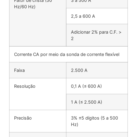
Fator de crista (50
3 a 500 A
Hz/60 Hz)
2,5 a 600 A
Adicionar 2% para C.F. >
2
Corrente CA por meio da sonda de corrente flexível
Faixa
2.500 A
Resolução
0,1 A (≤ 600 A)
1 A (≤ 2.500 A)
Precisão
3% ±5 dígitos (5 a 500
Hz)