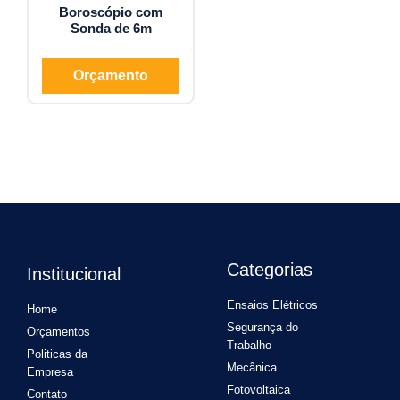
Boroscópio com
Sonda de 6m
Orçamento
Categorias
Institucional
Ensaios Elétricos
Home
Segurança do
Orçamentos
Trabalho
Politicas da
Mecânica
Empresa
Fotovoltaica
Contato